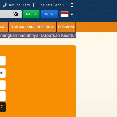
Hubungi Kami
Lupa Kata Sandi?
DAFTAR
KAS
TEMBAK IKAN
REFERRAL
PROMOSI
ngkan hadiahnya! Dapatkan Keuntungan bermain di BET